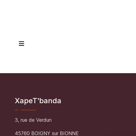
XapeT'banda
3, rue de Verdun
45760 BOIGNY sur BIONNE