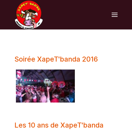
Soirée XapeT'banda 2016
Les 10 ans de XapeT'banda