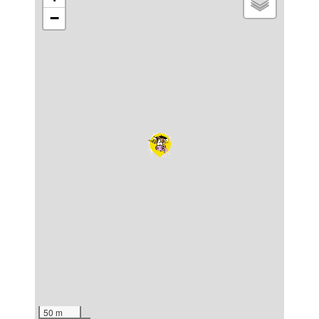
−
50 m