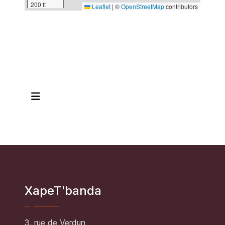
200 ft
Leaflet
|
©
OpenStreetMap
contributors
XapeT'banda
3, rue de Verdun