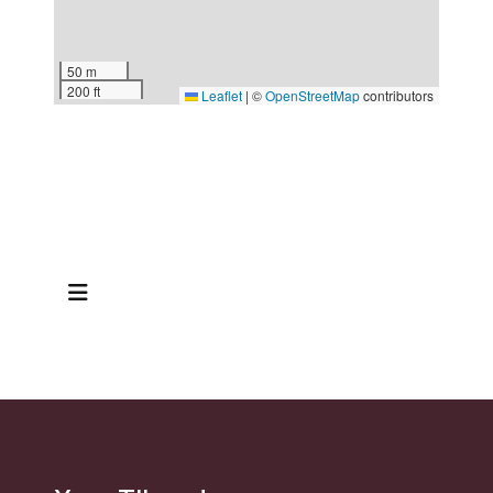
50 m
200 ft
Leaflet
|
©
OpenStreetMap
contributors