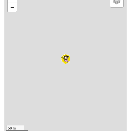
−
50 m