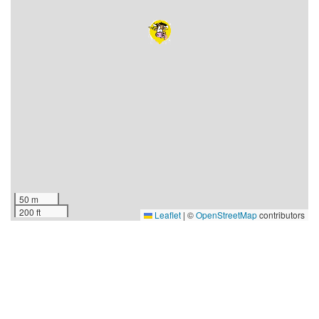
50 m
200 ft
Leaflet
|
©
OpenStreetMap
contributors